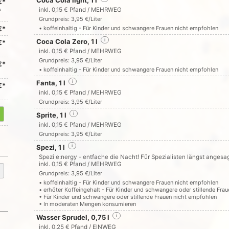
Coca Cola light, 1 l
€*
inkl. 0,15 € Pfand / MEHRWEG
u
Grundpreis: 3,95 €/Liter
€*
• koffeinhaltig - Für Kinder und schwangere Frauen nicht empfohlen
Coca Cola Zero, 1 l
i
€*
inkl. 0,15 € Pfand / MEHRWEG
Grundpreis: 3,95 €/Liter
€*
• koffeinhaltig - Für Kinder und schwangere Frauen nicht empfohlen
Fanta, 1 l
i
€*
inkl. 0,15 € Pfand / MEHRWEG
Grundpreis: 3,95 €/Liter
Sprite, 1 l
i
inkl. 0,15 € Pfand / MEHRWEG
Grundpreis: 3,95 €/Liter
Spezi, 1 l
i
Spezi e:nergy - entfache die Nacht! Für Spezialisten längst angesa
inkl. 0,15 € Pfand / MEHRWEG
Grundpreis: 3,95 €/Liter
• koffeinhaltig - Für Kinder und schwangere Frauen nicht empfohlen
• erhöter Koffeingehalt - Für Kinder und schwangere oder stillende Fra
• Für Kinder und schwangere oder stillende Frauen nicht empfohlen
• In moderaten Mengen konsumieren
Wasser Sprudel, 0,75 l
i
inkl. 0,25 € Pfand / EINWEG