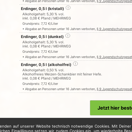
• Abgabe an Personen unter 16 Jahren verboten,
§ 9 Jugendschutzgese
Erdinger, 0,5 l (kristall)
i
Alkoholgehalt: 5,30 % vol.
inkl. 0,08 € Pfand / MEHRWEG
Grundpreis: 7,72 €/Liter
• Abgabe an Personen unter 16 Jahren verboten,
§ 9 Jugendschutzgese
Erdinger, 0,5 l (dunkel)
i
Alkoholgehalt: 5,30 % vol.
inkl. 0,08 € Pfand / MEHRWEG
Grundpreis: 7,72 €/Liter
• Abgabe an Personen unter 16 Jahren verboten,
§ 9 Jugendschutzgese
Erdinger, 0,5 l (alkoholfrei)
i
Alkoholgehalt: 0,50 % vol.
Alkoholfreies Weizen-Schankbier mit feiner Hefe.
inkl. 0,08 € Pfand / MEHRWEG
Grundpreis: 7,72 €/Liter
• Abgabe an Personen unter 16 Jahren verboten,
§ 9 Jugendschutzgese
Jetzt hier best
enden auf unserer Website technisch notwendige Cookies. Mit Deiner 
* Alle Preise in Euro inkl. gesetzl. MwSt. Abbildungen können ggf. abweichen.
lichen Einwilligung setzen wir zudem Cookies ein, um wiederholte Be