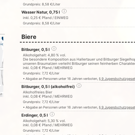
Grundpreis: 8,58 €/Liter
Wasser Natur, 0,75 l
i
inkl. 0,25 € Pfand / EINWEG
Grundpreis: 8,58 €/Liter
Biere
Bitburger, 0,5 l
i
Alkoholgehalt: 4,80 % vol.
Die besondere Komposition aus Hallertauer und Bitburger Siegelh
unseren Braumalzen verleiht Bitburger seinen feinherben Charakte
inkl. 0,08 € Pfand / MEHRWEG
Grundpreis: 7,72 €/Liter
• Abgabe an Personen unter 16 Jahren verboten,
§ 9 Jugendschutzgese
Bitburger, 0,5 l (alkoholfrei)
i
Alkoholfreies Bier
inkl. 0,08 € Pfand / MEHRWEG
Grundpreis: 7,72 €/Liter
• Abgabe an Personen unter 16 Jahren verboten,
§ 9 Jugendschutzgese
Erdinger, 0,5 l
i
Alkoholgehalt: 5,30 % vol.
inkl. 0,08 € Pfand / MEHRWEG
Grundpreis: 7,72 €/Liter