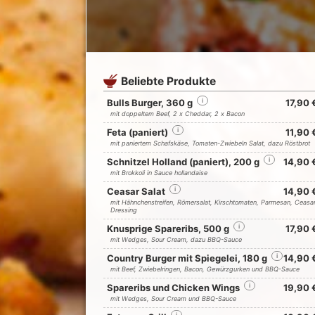
Beliebte Produkte
Bulls Burger, 360 g
i
17,90 
mit doppeltem Beef, 2 x Cheddar, 2 x Bacon
Feta (paniert)
i
11,90 
mit paniertem Schafskäse, Tomaten-Zwiebeln Salat, dazu Röstbrot
Schnitzel Holland (paniert), 200 g
i
14,90 
mit Brokkoli in Sauce hollandaise
Ceasar Salat
i
14,90 
mit Hähnchenstreifen, Römersalat, Kirschtomaten, Parmesan, Ceasa
Dressing
Knusprige Spareribs, 500 g
i
17,90 
mit Wedges, Sour Cream, dazu BBQ-Sauce
Country Burger mit Spiegelei, 180 g
i
14,90 
mit Beef, Zwiebelringen, Bacon, Gewürzgurken und BBQ-Sauce
Spareribs und Chicken Wings
i
19,90 
mit Wedges, Sour Cream und BBQ-Sauce